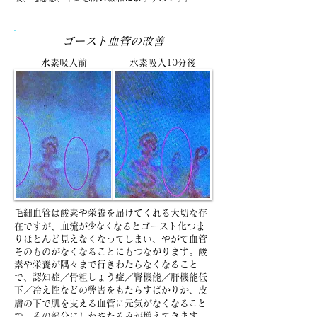
ゴースト血管の改善
水素吸入前
水素吸入10分後
毛細血管は酸素や栄養を届けてくれる大切な存
在ですが、血流が
少なく
なるとゴースト化つま
りほとんど見えなくなってしまい、やがて血管
そのものがなくなることにもつながります。酸
素や栄養が隅々まで行きわたらなくなること
で、認知症／骨粗しょう症／腎機能／肝機能低
下／冷え性などの弊害をもたらすばかりか、皮
膚の下で肌を支える血管に元気がなくなる
こ
と
で、その部分にしわやたるみが増えてきます。