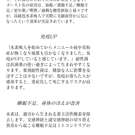
ゴースト化の原因は、加齢／運動不足／睡眠不
足／更年期／喫煙／過剰な糖質摂取と様々です
が、高純度水素吸入で実際に毛細血管が元気に
なったという効果が実証されています。
免疫UP
『​水素吸入を
始めてからメニエール病や花粉
症が無くなり風邪も引かなくなりました。免
疫がUPしていると感じています。』耐性菌
は抗菌薬の使い過ぎによって生まれやすくな
ります。薬剤耐性菌は、健康な人に影響を及
ぼすことは少ないですが、免疫が落ちた人が
感染すると、重症化して死亡するリスクが高
まります。
睡眠不足、身体の冷えが改善
水素は、過労から生まれる悪玉活性酸素を除
去します。交感神経と副交感神経の切り替え
異常から起こる睡眠不足はミトコンドリアの
活性化で改善でき、血流がよくなり身体の冷