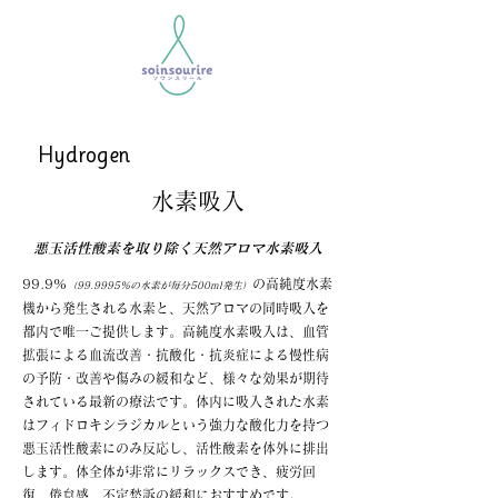
Hydrogen
​水素吸入
悪玉活性酸素を取り除く天然アロマ水素吸入
​99.9%
の高純度水素
（99.9995％の水素が毎分500ml発
生）
機から発生される水素と、天然アロマの同時吸入を
都内で唯一ご提供します。​高純度水素吸入は、血管
拡張による血流改善・抗酸化・抗炎症による慢性病
の予防・改善や傷みの緩和など、様々な効果が期待
されている最新の療法です。体内に吸入された水素
はフィドロキシラジカルという強力な酸化力を持つ
悪玉活性酸素にのみ反応し、活性酸素を体外に排出
します。体全体が非常にリラックスでき、疲労回
復、倦怠感、不定愁訴の緩和におすすめです。