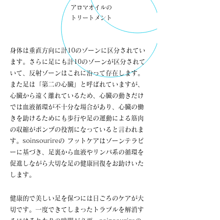
アロマオイルの
​トリートメント
身体は垂直方向に計10のゾーンに区分されてい
ます。さらに足にも計10のゾーンが区分されて
いて、反射ゾーンはこれに沿って存在します。
また足は「第二の心臓」と呼ばれていますが、
心臓から遠く離れているため、心臓の動きだけ
では血液循環が不十分な場合があり、心臓の働
きを助けるためにも歩行や足の運動による筋肉
の収縮がポンプの役割になっていると言われま
す。soinsourireの フットケアはゾーンテラピ
ーに基づき、足裏から血液やリンパ系の循環を
促進しながら大切な足の健康回復をお助けいた
します。
健康的で美しい足を保つには日ごろのケアが大
切です。一度できてしまったトラブルを解消す