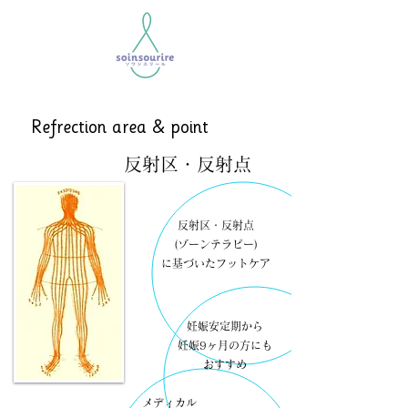
​Refrection area & point
​反射区・反射点
反射区・反射点
(ゾーンテラピー)
に基づいた
​フットケア
妊娠安定期から
妊娠9ヶ月の方にも
おすすめ
メディカル